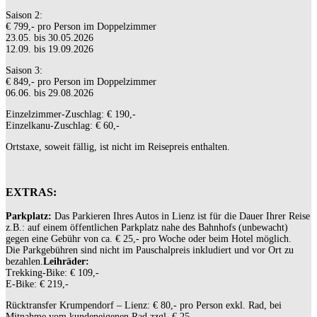
Saison 2:
€ 799,-
pro Person im Doppelzimmer
23.05. bis 30.05.2026
12.09. bis 19.09.2026
Saison 3:
€ 849,- pro Person im Doppelzimmer
06.06. bis 29.08.2026
Einzelzimmer-Zuschlag: € 190,-
Einzelkanu-Zuschlag: € 60,-
Ortstaxe, soweit fällig, ist nicht im Reisepreis enthalten.
EXTRAS:
Parkplatz:
Das Parkieren Ihres Autos in Lienz ist für die Dauer Ihrer Reise
z.B.: auf einem öffentlichen Parkplatz nahe des Bahnhofs (unbewacht)
gegen eine Gebühr von ca. € 25,- pro Woche oder beim Hotel möglich.
Die Parkgebühren sind nicht im Pauschalpreis inkludiert und vor Ort zu
bezahlen.
Leihräder:
Trekking-Bike: € 109,-
E-Bike: € 219,-
Rücktransfer Krumpendorf – Lienz: € 80,- pro Person exkl. Rad, bei
Mitnahme vom kundeneigenen Rad zzgl. € 25,-