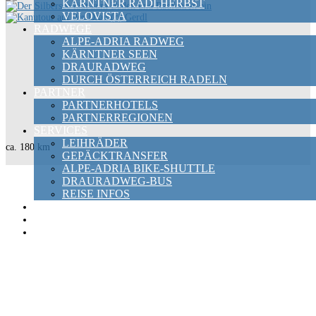
KÄRNTNER RADLHERBST
VELOVISTA
RADWEGE
ALPE-ADRIA RADWEG
KÄRNTNER SEEN
DRAURADWEG
DURCH ÖSTERREICH RADELN
PARTNER
PARTNERHOTELS
PARTNERREGIONEN
SERVICES
LEIHRÄDER
ca. 180 km
GEPÄCKTRANSFER
ALPE-ADRIA BIKE-SHUTTLE
DRAURADWEG-BUS
REISE INFOS
NEWS
GUTSCHEIN
KATALOG