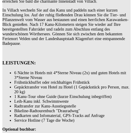
erreichen Sie bald die charmante Innenstadt von Villach.
In Villach wechseln Sie auf das Kanu und paddeln nach einer kurzen
Einschulung los. Auf der ruhig fließenden Drau können Sie die Tier- und
Pflanzenwelt vom Wasser aus bestaunen und einen herrlichen Karawanken-
Blick genießen. Nach 17 Kanu-Kilometern steigen Sie wieder auf Ihre
bereitgestellten Fahrräder und radeln zum Abschluss entlang des
wunderschönen Wörthersees. Gönnen Sie sich zwischen dem bekannten
Ferienort Velden und der Landeshauptstadt Klagenfurt eine entspannende
Badepause.
LEISTUNGEN:
6 Nächte in Hotels mit 4*Sterne Niveau (2x) und guten Hotels mit
3*Sterne Niveau
Frühstückbuffet oder reichhaltiges Frühstück
Gepäcktransfer von Hotel zu Hotel (1 Gepäckstück pro Person, max.
20 kg)
1 Kanu-Tour ohne Guide (kurze Einschulung inbegriffen)
Leih-Kanu inkl. Schwimmweste
Radtransfer zur Kanu-Ausstiegsstelle
Bikeline-Radtourenbuch "Drauradweg"
Radkarten und Infomaterial, GPS-Tracks auf Anfrage
Service Hotline (7 Tage die Woche)
Optional buchbar: