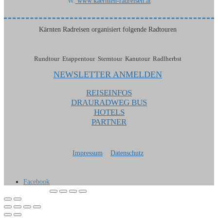
W:
www.kaernten-radreisen.at
Kärnten Radreisen organisiert folgende Radtouren
Rundtour Etappentour Sterntour Kanutour Radlherbst
NEWSLETTER ANMELDEN
REISEINFOS
DRAURADWEG BUS
HOTELS
PARTNER
Impressum
Datenschutz
Facebook