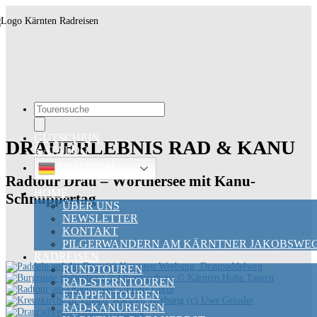
Touren
search
GUTSCHEIN
DRAUERLEBNIS RAD & KANU
KATALOG
DEUTSCH
Radtour Drau – Wörthersee mit Kanu-
HOME
Schnuppertag
ÜBER UNS
NEWSLETTER
KONTAKT
PILGERWANDERN AM KÄRNTNER JAKOBSWE
RADREISEN
RUNDTOUREN
RAD-STERNTOUREN
ETAPPENTOUREN
RAD-KANUREISEN