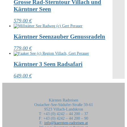
Grosse Rad-Sterntour Villach und
Kärntner Seen
579,00
€
Kärntner Seenzauber Genussradeln
779,00
€
Kärntner 3 Seen Radsafari
649,00
€
Kärnten Radreisen
Ossiacher-See-Südufer-Straße 59-61
9523 Villach-Landskron
T: +43 (0) 4242 – 44 200 – 37
F: +43 (0) 4242 – 44 200 – 90
E:
info@kaernten-radreisen.at