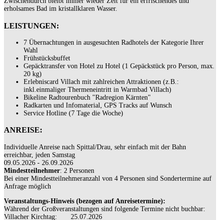
Zwischendurch bleibt immer wieder Zeit für ein erfrischendes und
erholsames Bad im kristallklaren Wasser.
LEISTUNGEN:
7 Übernachtungen in ausgesuchten Radhotels der Kategorie Ihrer
Wahl
Frühstücksbuffet
Gepäcktransfer von Hotel zu Hotel (1 Gepäckstück pro Person, max.
20 kg)
Erlebniscard Villach mit zahlreichen Attraktionen (z.B.:
inkl.einmaliger Thermeneintritt in Warmbad Villach)
Bikeline Radtourenbuch "Radregion Kärnten"
Radkarten und Infomaterial, GPS Tracks auf Wunsch
Service Hotline (7 Tage die Woche)
ANREISE:
Individuelle Anreise nach Spittal/Drau, sehr einfach mit der Bahn
erreichbar, jeden Samstag
09.05.2026 - 26.09.2026
Mindestteilnehmer
: 2 Personen
Bei einer Mindestteilnehmeranzahl von 4 Personen sind Sondertermine auf
Anfrage möglich
Veranstaltungs-Hinweis (bezogen auf Anreisetermine):
Während der Großveranstaltungen sind folgende Termine nicht buchbar:
Villacher Kirchtag: 25.07.2026