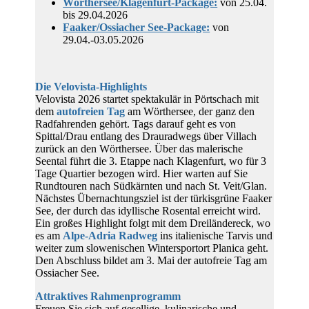
Wörthersee/Klagenfurt-Package:
von 25.04.
bis 29.04.2026
Faaker/Ossiacher See-Package:
von
29.04.-03.05.2026
Die Velovista-Highlights
Velovista 2026 startet spektakulär in Pörtschach mit
dem
autofreien Tag
am Wörthersee, der ganz den
Radfahrenden gehört. Tags darauf geht es von
Spittal/Drau entlang des Drauradwegs über Villach
zurück an den Wörthersee. Über das malerische
Seental führt die 3. Etappe nach Klagenfurt, wo für 3
Tage Quartier bezogen wird. Hier warten auf Sie
Rundtouren nach Südkärnten und nach St. Veit/Glan.
Nächstes Übernachtungsziel ist der türkisgrüne Faaker
See, der durch das idyllische Rosental erreicht wird.
Ein großes Highlight folgt mit dem Dreiländereck, wo
es am
Alpe-Adria Radweg
ins italienische Tarvis und
weiter zum slowenischen Wintersportort Planica geht.
Den Abschluss bildet am 3. Mai der autofreie Tag am
Ossiacher See.
Attraktives Rahmenprogramm
Freuen Sie sich auf gesellige, kulinarische und