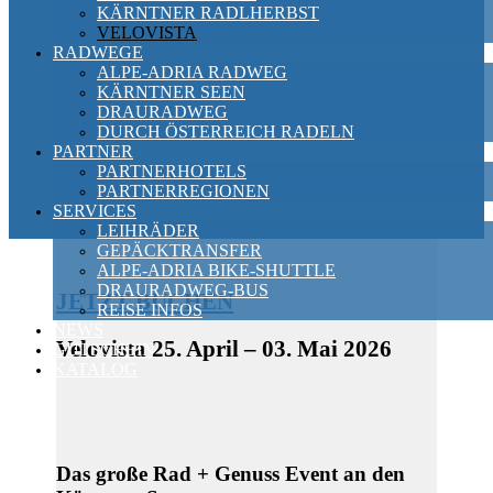
KÄRNTNER RADLHERBST
VELOVISTA
RADWEGE
ALPE-ADRIA RADWEG
KÄRNTNER SEEN
DRAURADWEG
DURCH ÖSTERREICH RADELN
PARTNER
PARTNERHOTELS
PARTNERREGIONEN
SERVICES
LEIHRÄDER
GEPÄCKTRANSFER
ALPE-ADRIA BIKE-SHUTTLE
DRAURADWEG-BUS
JETZT BUCHEN
REISE INFOS
NEWS
Velovista 25. April – 03. Mai 2026
GUTSCHEIN
KATALOG
Das große Rad + Genuss Event an den