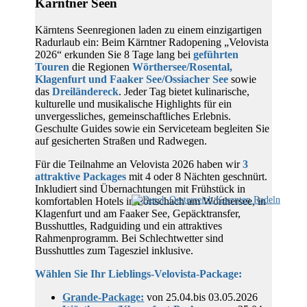
Kärntner Seen
Kärntens Seenregionen laden zu einem einzigartigen
Radurlaub ein: Beim Kärntner Radopening „Velovista
2026“ erkunden Sie 8 Tage lang bei
geführten
Touren
die Regionen
Wörthersee/Rosental,
Klagenfurt und Faaker See/Ossiacher See
sowie
das
Dreiländereck
. Jeder Tag bietet kulinarische,
kulturelle und musikalische Highlights für ein
unvergessliches, gemeinschaftliches Erlebnis.
Geschulte Guides sowie ein Serviceteam begleiten Sie
auf gesicherten Straßen und Radwegen.
Für die Teilnahme an Velovista 2026 haben wir
3
attraktive Packages
mit 4 oder 8 Nächten geschnürt.
Inkludiert sind Übernachtungen mit Frühstück in
komfortablen Hotels in Pörtschach am Wörthersee, in
Klagenfurt und am Faaker See, Gepäcktransfer,
Busshuttles, Radguiding und ein attraktives
Rahmenprogramm. Bei Schlechtwetter sind
Busshuttles zum Tagesziel inklusive.
Wählen Sie Ihr Lieblings-Velovista-Package:
Grande-Package:
von 25.04.bis 03.05.2026